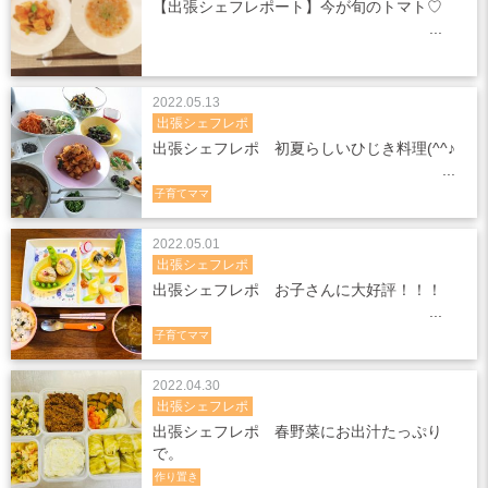
【出張シェフレポート】今が旬のトマト♡
2022.05.13
出張シェフレポ
出張シェフレポ 初夏らしいひじき料理(^^♪
子育てママ
2022.05.01
出張シェフレポ
出張シェフレポ お子さんに大好評！！！
子育てママ
2022.04.30
出張シェフレポ
出張シェフレポ 春野菜にお出汁たっぷり
で。
作り置き