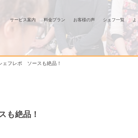
サービス案内
料金プラン
お客様の声
シェフ一覧
よ
シェフレポ ソースも絶品！
スも絶品！