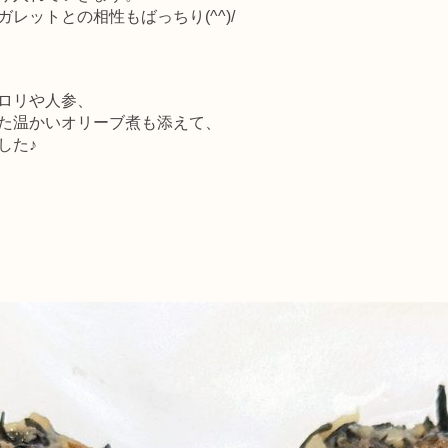
レットとの相性もばっちり(^^)/
ロリや人参、
た温かいオリーブ煮も添えて、
した♪