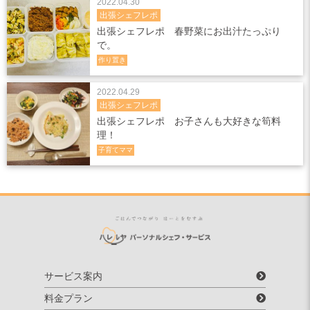
2022.04.30
出張シェフレポ
出張シェフレポ 春野菜にお出汁たっぷり
で。
作り置き
2022.04.29
出張シェフレポ
出張シェフレポ お子さんも大好きな筍料
理！
子育てママ
サービス案内
料金プラン