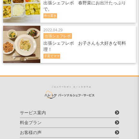
出張シェフレポ 春野菜にお出汁たっぷり
で。
作り置き
2022.04.29
出張シェフレポ
出張シェフレポ お子さんも大好きな筍料
理！
子育てママ
サービス案内
料金プラン
お客様の声