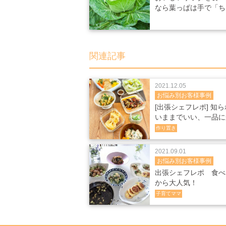
なら葉っぱは手で「ち
る」！
関連記事
2021.12.05
お悩み別お客様事例
[出張シェフレポ] 知
いままでいい、一品に
る手間。
作り置き
2021.09.01
お悩み別お客様事例
出張シェフレポ 食べ
から大人気！
子育てママ