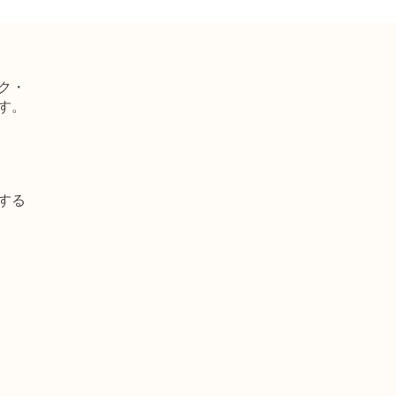
ク・
す。
する