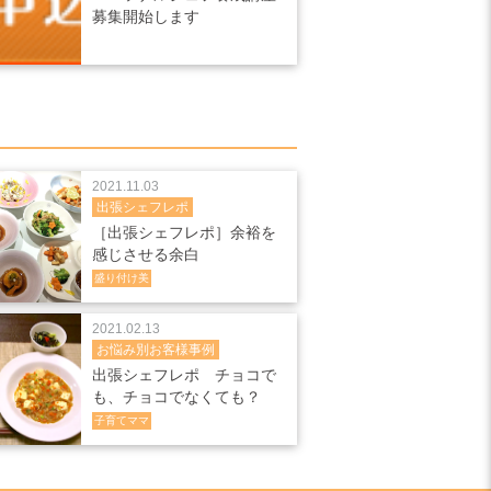
募集開始します
2021.11.03
出張シェフレポ
［出張シェフレポ］余裕を
感じさせる余白
盛り付け美
2021.02.13
お悩み別お客様事例
出張シェフレポ チョコで
も、チョコでなくても？
子育てママ