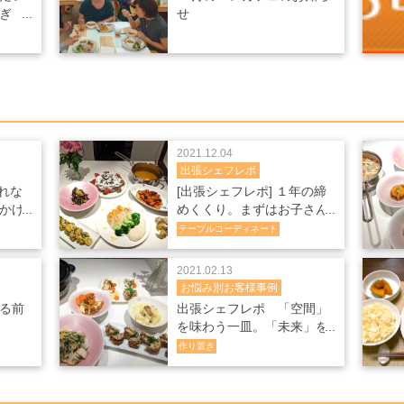
ぎ
せ
2021.12.04
出張シェフレポ
られな
[出張シェフレポ] １年の締
かけ
めくくり。まずはお子さん
の「笑顔」を見てから。
テーブルコーディネート
2021.02.13
お悩み別お客様事例
る前
出張シェフレポ 「空間」
を味わう一皿。「未来」を
味わうタッパー。
作り置き