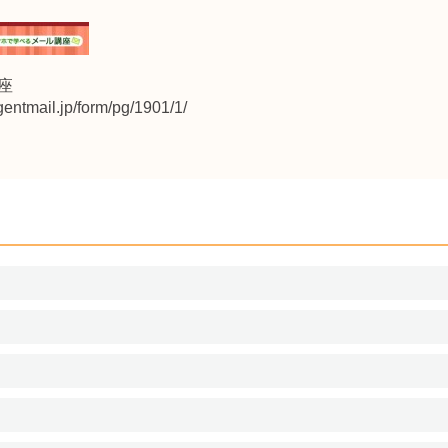
座
gentmail.jp/form/pg/1901/1/