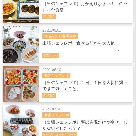
［出張シェフレポ］おかえりなさい！！のハ
レルヤ食堂
作り置き
2021.09.01
お悩み別お客様事例
出張シェフレポ 食べる前から大人気！
子育てママ
2021.08.10
出張シェフレポ
［出張シェフレポ］１日、１日を大切に繋い
できて気づくこと。
作り置き
2021.07.30
出張シェフレポ
［出張シェフレポ］夢の実現だけが幸せ、じ
ゃないとしたら？？
テーブルコーディネート