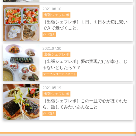
2021.08.10
出張シェフレポ
［出張シェフレポ］１日、１日を大切に繋い
できて気づくこと。
作り置き
2021.07.30
出張シェフレポ
［出張シェフレポ］夢の実現だけが幸せ、じ
ゃないとしたら？？
テーブルコーディネート
2021.05.19
出張シェフレポ
［出張シェフレポ］この一皿で心がほぐれた
ら、話してみたいあんなこと
作り置き