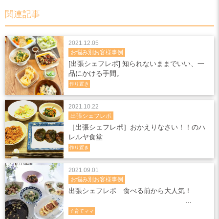
関連記事
2021.12.05
お悩み別お客様事例
[出張シェフレポ] 知られないままでいい、一
品にかける手間。
作り置き
2021.10.22
出張シェフレポ
［出張シェフレポ］おかえりなさい！！のハ
レルヤ食堂
作り置き
2021.09.01
お悩み別お客様事例
出張シェフレポ 食べる前から大人気！
子育てママ