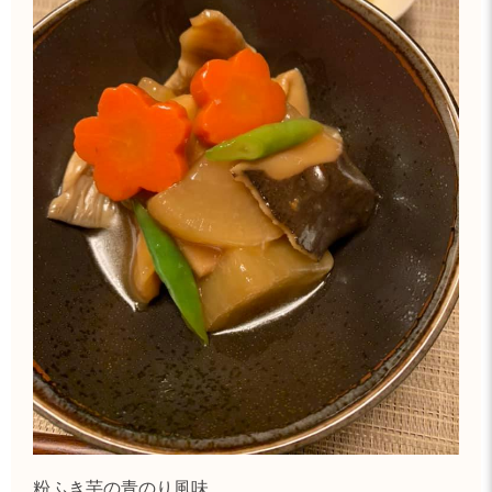
粉ふき芋の青のり風味