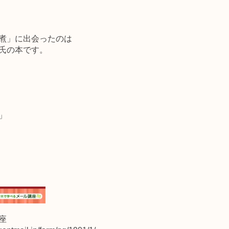
煮」に出会ったのは
氏の本です。
」
座