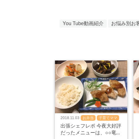
You Tube動画紹介
お悩み別お
2018.11.03
お弁当
子育てママ
食べ盛り
出張シェフレポ 今夜大好評
だったメニューは、○○竜