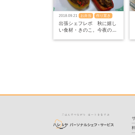
2018.09.21
お弁当
作り置き
食べ盛り
出張シェフレポ 秋に嬉し
い食材・きのこ。今夜のメ
ニューは^^