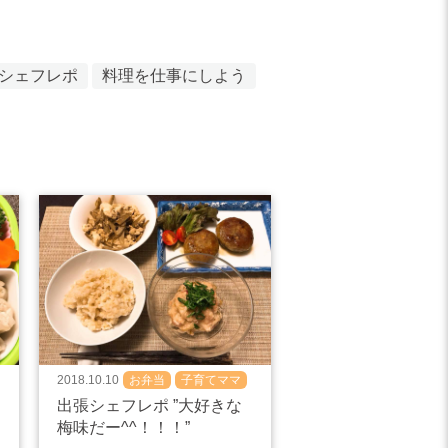
シェフレポ
料理を仕事にしよう
2018.10.10
お弁当
子育てママ
食べ盛り
出張シェフレポ ”大好きな
梅味だー^^！！！”