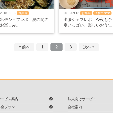
2018.09.16
お弁当
2018.09.13
お弁当
子育てママ
作り置き、食べ盛り
出張シェフレポ 夏の間の
出張シェフレポ 今夜も予
お楽しみ。
定いっぱい。楽しいおうち
時間。
« 前へ
1
2
3
次へ »
サービス案内
法人向けサービス
料金プラン
会社案内