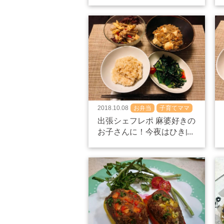
田！
2018.10.08
お弁当
子育てママ
食べ盛り
出張シェフレポ 麻婆好きの
お子さんに！今夜はひき肉
代わりに蓮根？！