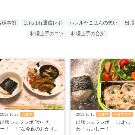
客様事例
はれはれ通信レポ
ハレルヤごはんの想い
出張
料理上手のコツ
料理上手の台所
2018.10.23
お弁当
2018.10.15
お弁当
子育てママ
出張シェフレポ ”やった
出張シェフレポ ”ふわふ
ー！！！”な今夜のおかず
わ！おいしー！”