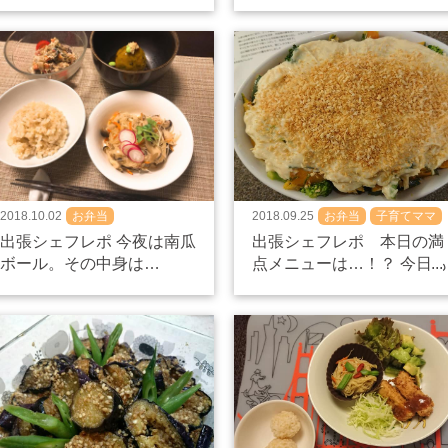
は…^^♪
2018.10.02
お弁当
2018.09.25
お弁当
子育てママ
出張シェフレポ 今夜は南瓜
出張シェフレポ 本日の満
ボール。その中身は…
点メニューは…！？ 今日も
出張シェフの現場から