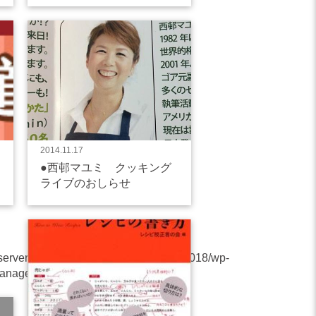
2014.11.17
●西邨マユミ クッキング
ライブのおしらせ
server/9/8/sd0332598/hareruya.jp/wp2018/wp-
/manage_post_type_post.php