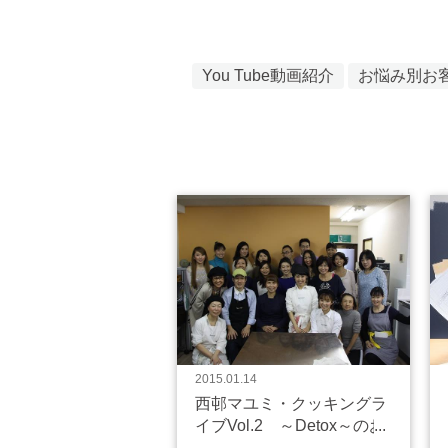
You Tube動画紹介
お悩み別お
2015.01.14
西邨マユミ・クッキングラ
イブVol.2 ～Detox～のお
知らせ