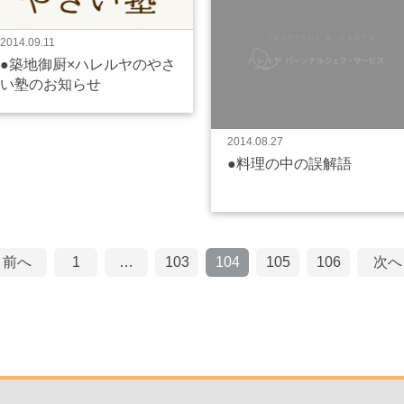
2014.09.11
●築地御厨×ハレルヤのやさ
い塾のお知らせ
2014.08.27
●料理の中の誤解語
« 前へ
1
…
103
104
105
106
次へ 