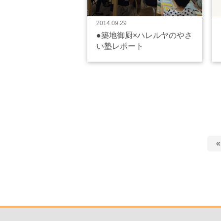
2014.09.29
●築地御厨×ハレルヤのやさ
い塾レポート