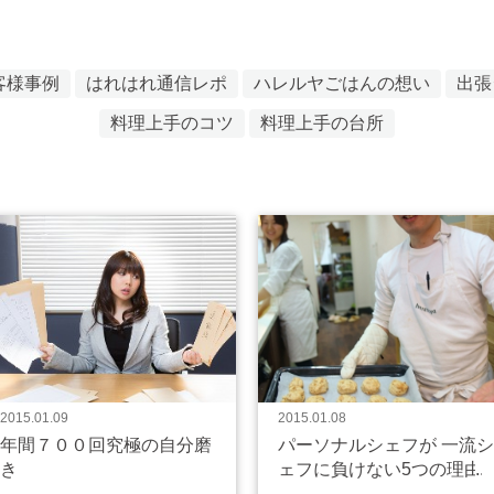
客様事例
はれはれ通信レポ
ハレルヤごはんの想い
出張
料理上手のコツ
料理上手の台所
2015.01.09
2015.01.08
年間７００回究極の自分磨
パーソナルシェフが 一流シ
き
ェフに負けない5つの理由