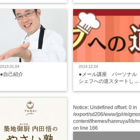
2015.01.04
2014.12.24
●自己紹介
●メール講座 パーソナル
シェフへの道スタートしま
した！
Notice
: Undefined offset: 0 in
/export/sd206/www/jp/r/e/gmo
content/themes/hareruya/lib
on line
166