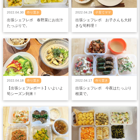
2022.04.30
作り置き
2022.04.29
子育てママ
出張シェフレポ 春野菜にお出汁
出張シェフレポ お子さんも大好
たっぷりで。
きな筍料理！
2022.04.18
作り置き
2022.04.17
作り置き
【出張シェフレポート】いよいよ
出張シェフレポ 今夜はたっぷり
筍シーズン到来！
根菜で。