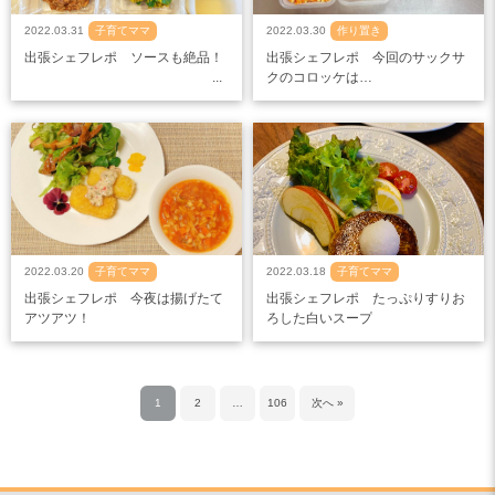
2022.03.31
子育てママ
2022.03.30
作り置き
出張シェフレポ ソースも絶品！
出張シェフレポ 今回のサックサ
クのコロッケは…
2022.03.20
子育てママ
2022.03.18
子育てママ
出張シェフレポ 今夜は揚げたて
出張シェフレポ たっぷりすりお
アツアツ！
ろした白いスープ
1
2
…
106
次へ »